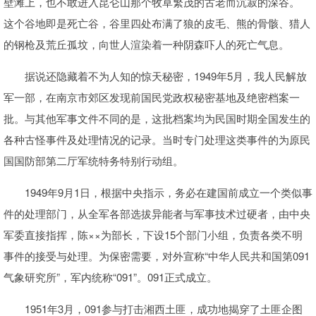
壁滩上，也不敢进入昆仑山那个牧草繁茂的古老而沉寂的深谷。
这个谷地即是死亡谷，谷里四处布满了狼的皮毛、熊的骨骸、猎人
的钢枪及荒丘孤坟，向世人渲染着一种阴森吓人的死亡气息。
据说还隐藏着不为人知的惊天秘密，1949年5月，我人民解放
军一部，在南京市郊区发现前国民党政权秘密基地及绝密档案一
批。与其他军事文件不同的是，这批档案均为民国时期全国发生的
各种古怪事件及处理情况的记录。当时专门处理这类事件的为原民
国国防部第二厅军统特务特别行动组。
1949年9月1日，根据中央指示，务必在建国前成立一个类似事
件的处理部门，从全军各部选拔异能者与军事技术过硬者，由中央
军委直接指挥，陈××为部长，下设15个部门小组，负责各类不明
事件的接受与处理。为保密需要，对外宣称“中华人民共和国第091
气象研究所”，军内统称“091”。091正式成立。
1951年3月，091参与打击湘西土匪，成功地揭穿了土匪企图