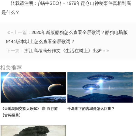
转载请注明：
⎛蜗牛SEO⎞
»
1979年昆仑山神秘事件真相到底
是什么？
«上一篇：
2020年新版酷狗怎么查看全屏歌词？酷狗电脑版
9144版本以上怎么查看全屏歌词？
下一篇：
浙江高考满分作文《生活在树上》出炉
»
相关推荐
《天地阴阳交欢大乐赋》-唐-白行简–
千岛湖下的古城是怎么回事？
【古籍经典】