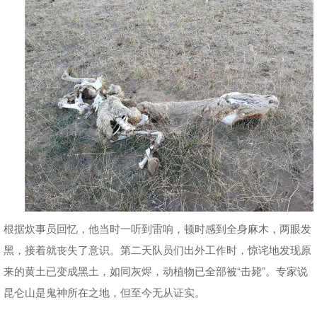
根据炊事员回忆，他当时一听到雷响，顿时感到全身麻木，两眼发
黑，接着就丧失了意识。第二天队员们出外工作时，惊诧地发现原
来的黄土已变成黑土，如同灰烬，动植物已全部被“击毙”。专家说
昆仑山是鬼神所在之地，但至今无从证实。