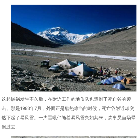
这起惨祸发生不久后，在附近工作的地质队也遭到了死亡谷的袭
击。那是1983年7月，外面正是酷热难当的时候，死亡谷附近却突
然下起了暴风雪。一声雷吼伴随着暴风雪突如其来，炊事员当场晕
倒过去。